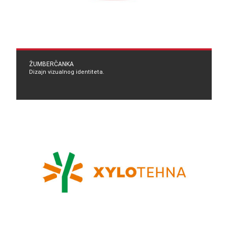
ŽUMBERČANKA
Dizajn vizualnog identiteta.