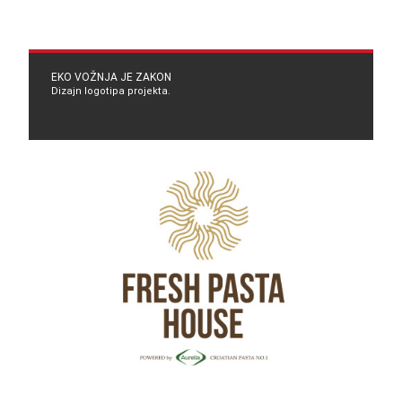
EKO VOŽNJA JE ZAKON
Dizajn logotipa projekta.