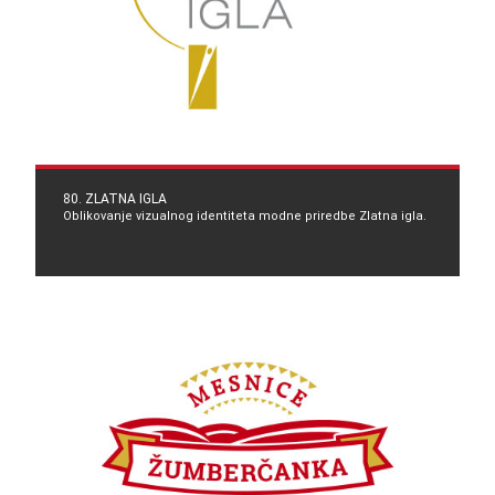
80. ZLATNA IGLA
Oblikovanje vizualnog identiteta modne priredbe Zlatna igla.