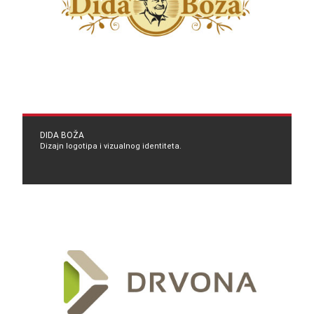
DIDA BOŽA
Dizajn logotipa i vizualnog identiteta.