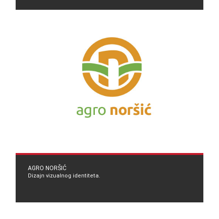
AGRO NORŠIĆ
Dizajn vizualnog identiteta.