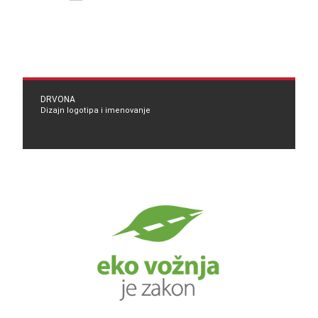
DRVONA
Dizajn logotipa i imenovanje