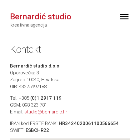
Bernardić studio
kreativna agencija
Kontakt
Bernardić studio d.o.o.
Oporovečka 3
Zagreb 10040, Hrvatska
OIB: 43275497188
Tel. +385
(0)1
2917 119
GSM: 098 323 781
E-mail:
studio@bernardic.hr
IBAN kod ERSTE BANK:
HR3424020061100566654
SWIFT:
ESBCHR22